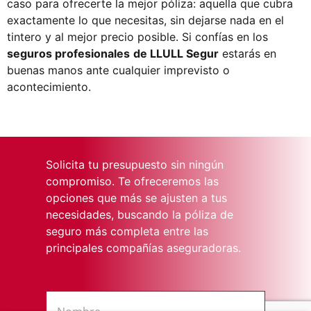
caso para ofrecerte la mejor póliza: aquella que cubra
exactamente lo que necesitas, sin dejarse nada en el
tintero y al mejor precio posible. Si confías en los
seguros profesionales
de LLULL Segur
estarás en
buenas manos ante cualquier imprevisto o
acontecimiento.
Solicita tu presupuesto sin ningún
compromiso. Te ofreceremos las
opciones que más se ajusten a tus
necesidades, buscando la póliza de
seguro más completa entre las
principales compañías aseguradoras.