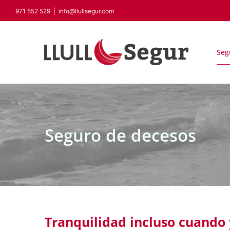
Saltar
971 552 529
|
info@llullsegur.com
al
contenido
Seg
Seguro de decesos
Tranquilidad incluso cuando 