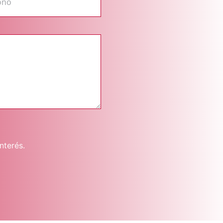
nterés.