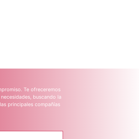
ompromiso. Te ofreceremos
s necesidades, buscando la
las principales compañías