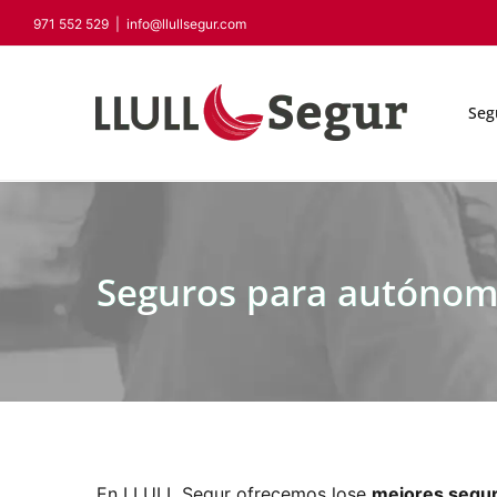
Saltar
971 552 529
|
info@llullsegur.com
al
contenido
Seg
Seguros para autóno
En LLULL Segur ofrecemos lose
mejores segu