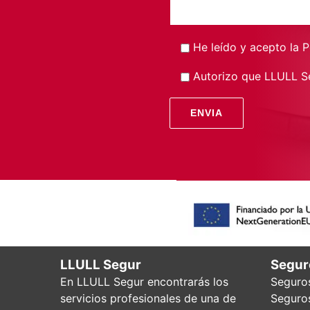
He leído y acepto la
P
Autorizo que LLULL Se
LLULL Segur
Segur
En LLULL Segur encontrarás los
Seguros
servicios profesionales de una de
Seguro