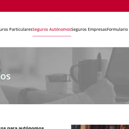
uros Particulares
Seguros Autónomos
Seguros Empresas
Formulario 
mos
ros para autónomos