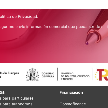
olítica de Privacidad
.
gur me envíe información comercial que pueda ser de mi i
os
Financiación
 para particulares
s para autónomos
Cosmofinance