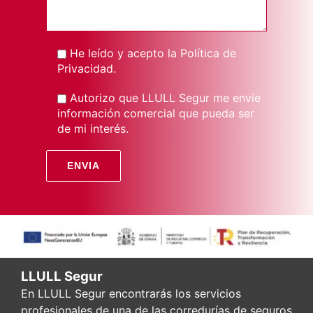
He leído y acepto la
Política de
Privacidad
.
Autorizo que LLULL Segur me envíe
información comercial que pueda ser
de mi interés.
LLULL Segur
En LLULL Segur encontrarás los servicios
profesionales de una de las corredurías de seguros