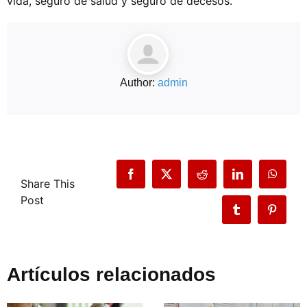
vida, seguro de salud y seguro de decesos.
Author:
admin
Facebook
Twitter
Reddit
LinkedIn
WhatsA
Share This
Post
Tumblr
Pinteres
Artículos relacionados